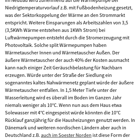
Im Neubau wird zunehmend auf die Wärmepumpe bei
Niedrigtemperaturvorlauf z.B. mit Fußbodenheizung gesetzt,
was der Sektorkoppelung der Wärme an den Strommarkt
entspricht. Weitere Einsparungen als Arbeitszahlen von 3,5
(3,5KWh Wärme entstehen aus 1KWh Strom) bei
Luftwärmepumpen entsteht durch die Stromerzeugung mit
Photovoltaik. Solche split Wärmepumpen haben
Wärmetauscher Innen und Wärmetauscher Außen. Der
äußere Wärmetauscher der auch 40% der Kosten ausmacht
kann nach einiger Zeit Geräuschbelastung für Nachbarn
erzeugen. Würde unter der Straße der Siedlung ein
sogenanntes kaltes Nahwärmenetz geplant würde der äußere
Wärmetauscher entfallen. In 1,5 Meter Tiefe unter der
Wasserleitung wird es überall im Boden im Ganzen Jahr
niemals weniger als 10°C. Wenn nun aus dem Haus etwa
Solewasser mit 4°C eingespeist würde könnten die 10°C
Rücklauf ganzjährig für die Hausheizungen genutzt werden. In
Dänemark und weiteren nordischen Ländern aber auch in
Deutschland z.B.
auch im Soester Norden
ist diese Form der