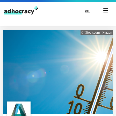
Skip to content
en
© iStock.com - Xurzon