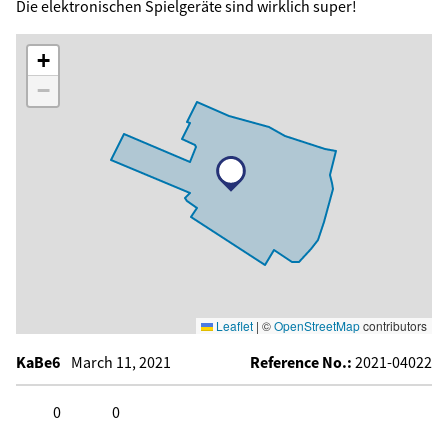
Die elektronischen Spielgeräte sind wirklich super!
+
−
Leaflet
|
©
OpenStreetMap
contributors
KaBe6
March 11, 2021
Reference No.:
2021-04022
0
0
Click to like
Click to dislike