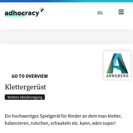
Skip to content
en
GO TO OVERVIEW
Klettergerüst
Weitere Idee/Anregung
Ein hochwertiges Spielgerät für Kinder an dem man kletter,
balancieren, rutschen, schaukeln etc. kann, wäre super!