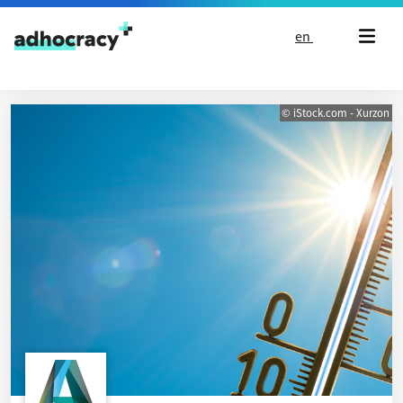
Skip to content
en
© iStock.com - Xurzon