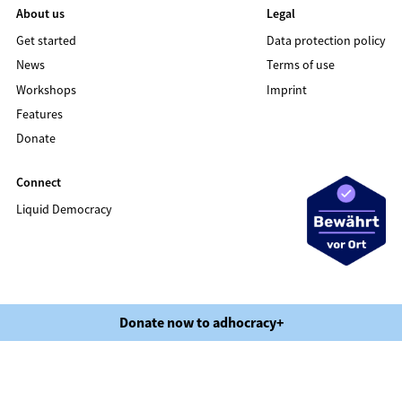
About us
Legal
Get started
Data protection policy
News
Terms of use
Workshops
Imprint
Features
Donate
Connect
Liquid Democracy
©2020 LIQUID DEMOCRACY
Donate now to adhocracy+
Data protection policy
Terms of use
Imprint