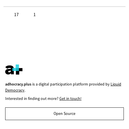
17
1
Click to like
Click to dislike
adhocracy.plus
is a digital participation platform provided by
Liquid
Democracy
.
Interested in finding out more?
Get in touch!
Open Source