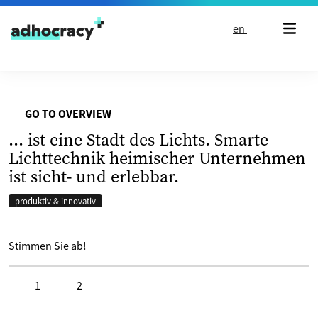
Skip to content
en
GO TO OVERVIEW
... ist eine Stadt des Lichts. Smarte
Lichttechnik heimischer Unternehmen
ist sicht- und erlebbar.
produktiv & innovativ
Stimmen Sie ab!
1
2
Click to like
Click to dislike