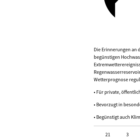
Die Erinnerungen an da
begünstigen Hochwass
Extremwetterereigniss
Regenwasserreservoir
Wetterprognose reguli
• Für private, öffentl
• Bevorzugt in besond
• Begünstigt auch Kli
21
3