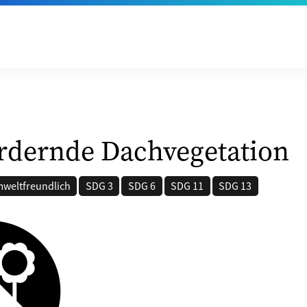
rdernde Dachvegetation
mweltfreundlich
SDG 3
SDG 6
SDG 11
SDG 13