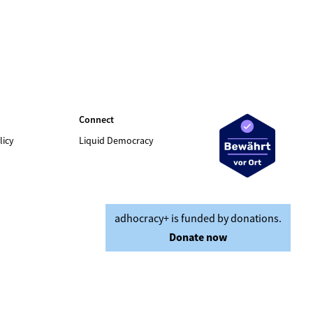
Connect
licy
Liquid Democracy
adhocracy+ is funded by donations.
Donate now