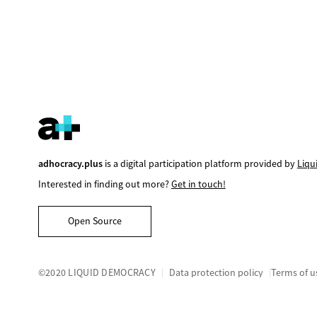
Click to like
Click to dis
adhocracy.plus
is a digital participation platform provided by
Liqu
Interested in finding out more?
Get in touch!
Open Source
©2020 LIQUID DEMOCRACY
Data protection policy
Terms of u