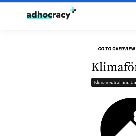
Skip to content
GO TO OVERVIEW
Klimafö
Klimaneutral und U