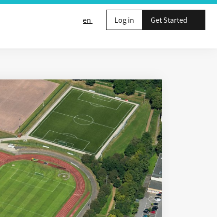
en
Log in
Get Started