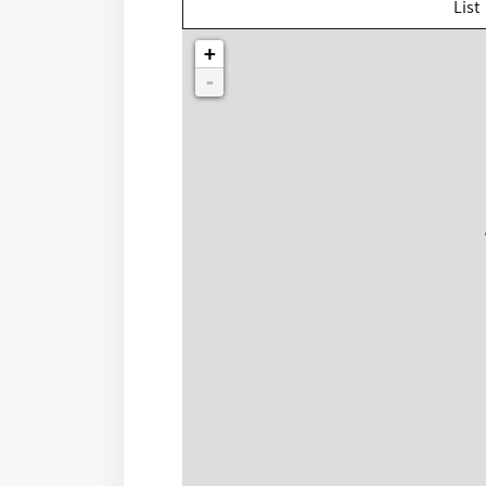
List
+
-