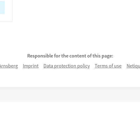
Responsible for the content of this page:
Arnsberg
Imprint
Data protection policy
Terms of use
Netiqu