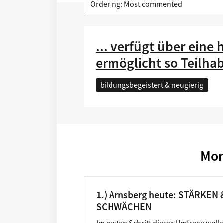
Ordering: Most commented
... verfügt über eine 
ermöglicht so Teilha
bildungsbegeistert & neugierig
Mor
1.) Arnsberg heute: STÄRKEN 
SCHWÄCHEN
Im ersten Schritt dieser Umfrage woll