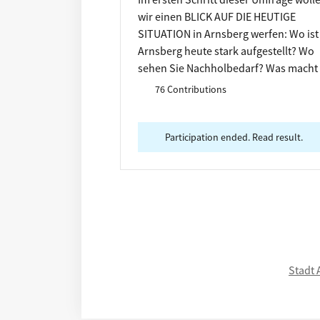
wir einen BLICK AUF DIE HEUTIGE
SITUATION in Arnsberg werfen: Wo ist
Arnsberg heute stark aufgestellt? Wo
sehen Sie Nachholbedarf? Was macht
Arnsberg heute einzigartig? Wählen Si
76 Contributions
die Themen aus, zu denen Sie etwas
sagen möchten! #stärken #schwäche
#einzigartig
Participation ended. Read result.
Stadt 