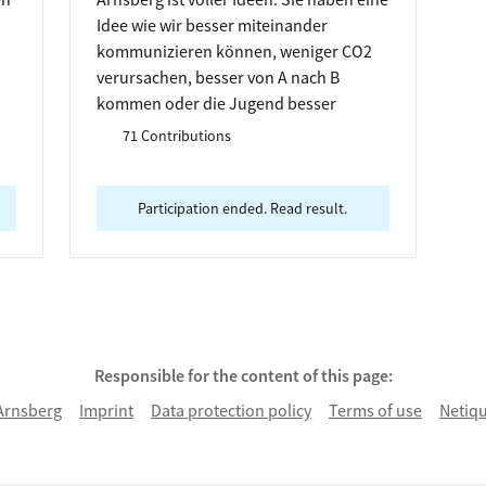
Idee wie wir besser miteinander
kommunizieren können, weniger CO2
verursachen, besser von A nach B
kommen oder die Jugend besser
e
einbinden? Oder etwas ganz anderes?
71 Contributions
Wir suchen ihre Ideen, die wir im Zuge
n
der Smart City Arnsberg realisieren
können. Wir freuen uns darauf!
Participation ended. Read result.
Responsible for the content of this page:
Arnsberg
Imprint
Data protection policy
Terms of use
Netiqu