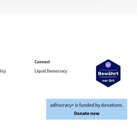
Connect
licy
Liquid Democracy
adhocracy+ is funded by donations.
Donate now