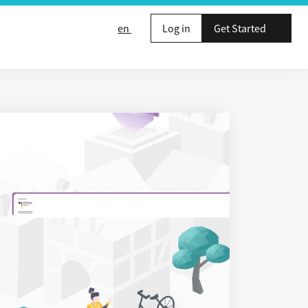
en
Log in
Get Started