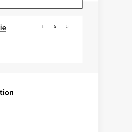
ie
1
5
5
tion