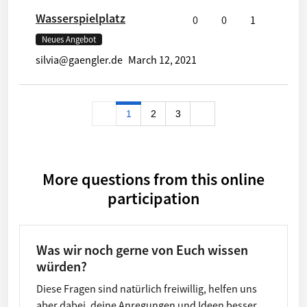
Wasserspielplatz
0
0
1
Neues Angebot
silvia@gaengler.de
March 12, 2021
1
2
3
More questions from this online
participation
Was wir noch gerne von Euch wissen
würden?
Diese Fragen sind natürlich freiwillig, helfen uns
aber dabei, deine Anregungen und Ideen besser