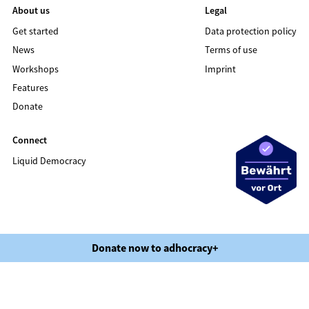
About us
Legal
Get started
Data protection policy
News
Terms of use
Workshops
Imprint
Features
Donate
Connect
Liquid Democracy
©2020 LIQUID DEMOCRACY
Donate now to adhocracy+
Data protection policy
Terms of use
Imprint